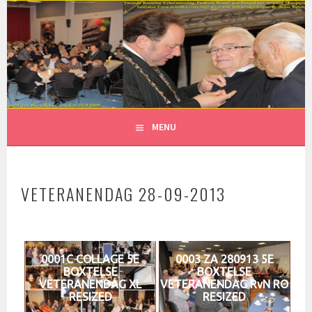
Spring
naar
inhoud
MENU
VETERANENDAG 28-09-2013
0001C COLLAGE 5E
0003 ZA 280913 5E
BOXTELSE
BOXTELSE
VETERANENDAG XL
VETERANENDAG RvN RO
RESIZED
RESIZED