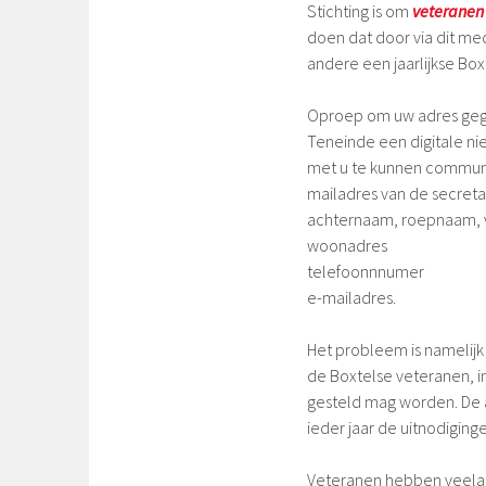
Stichting is om
veteranen
doen dat door via dit me
andere een jaarlijkse Bo
Oproep om uw adres gegev
Teneinde een digitale ni
met u te kunnen communi
mailadres van de secretar
achternaam, roepnaam, v
woonadres
telefoonnnumer
e-mailadres.
Het probleem is namelijk
de Boxtelse veteranen, i
gesteld mag worden. De a
ieder jaar de uitnodigin
Veteranen hebben veelal