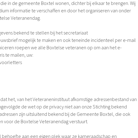
die in de gemeente Boxtel wonen, dichter bij elkaar te brengen. Wij
dium informatie te verschaffen en door het organiseren van onder
xtelse Veteranendag.
ens bekend te stellen bij het secretariaat
euwsbrief mogelijk te maken en ook teneinde incidenteel per e-mail
ceren roepen we alle Boxtelse veteranen op om aan het e-
is te mailen, uw:
oorletters
 dat het, van het Veteraneninstituut afkomstige adressenbestand van
ngevolgde de wet op de privacy niet aan onze Stichting bekend
dressen zijn uitsluitend bekend bij de Gemeente Boxtel, die ook
gen voor de Boxtelse Veteranendag verstuurt.
 behoefte aan een eigen plek waar ze kameraadschap en