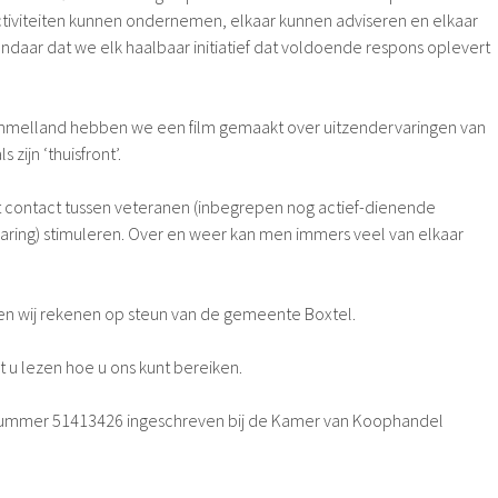
tiviteiten kunnen ondernemen, elkaar kunnen adviseren en elkaar
daar dat we elk haalbaar initiatief dat voldoende respons oplevert
lland hebben we een film gemaakt over uitzendervaringen van
zijn ‘thuisfront’.
het contact tussen veteranen (inbegrepen nog actief-dienende
varing) stimuleren. Over en weer kan men immers veel van elkaar
nnen wij rekenen op steun van de gemeente Boxtel.
 u lezen hoe u ons kunt bereiken.
 nummer 51413426 ingeschreven bij de Kamer van Koophandel