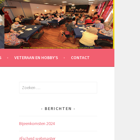
S
VETERAAN EN HOBBY’S
CONTACT
Zoeken
naar:
BERICHTEN
Bijeenkomsten 2024
Afscheid webmaster