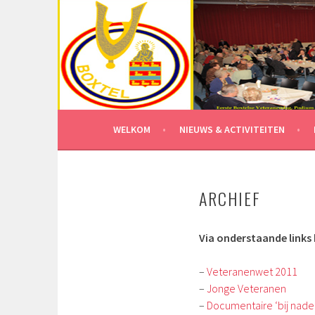
Spring
naar
inhoud
WELKOM
NIEUWS & ACTIVITEITEN
ARCHIEF
Via onderstaande links 
–
Veteranenwet 2011
–
Jonge Veteranen
–
Documentaire ‘bij nader