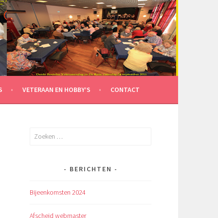
S
VETERAAN EN HOBBY’S
CONTACT
Zoeken
naar:
n
BERICHTEN
Bijeenkomsten 2024
Afscheid webmaster