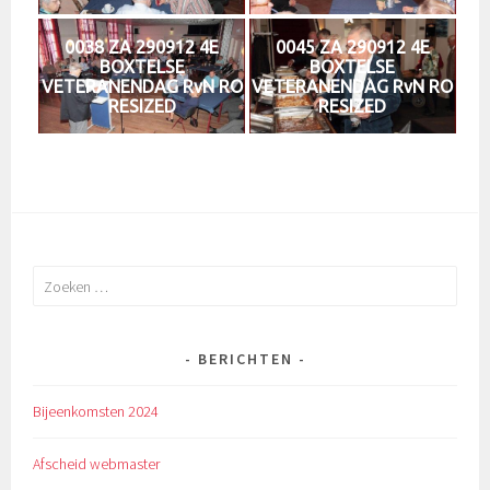
0038 ZA 290912 4E
0045 ZA 290912 4E
BOXTELSE
BOXTELSE
VETERANENDAG RvN RO
VETERANENDAG RvN RO
RESIZED
RESIZED
Zoeken
naar:
BERICHTEN
Bijeenkomsten 2024
Afscheid webmaster